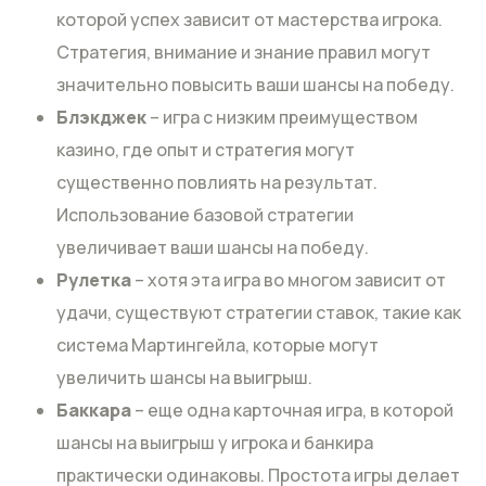
которой успех зависит от мастерства игрока.
Стратегия, внимание и знание правил могут
значительно повысить ваши шансы на победу.
Блэкджек
– игра с низким преимуществом
казино, где опыт и стратегия могут
существенно повлиять на результат.
Использование базовой стратегии
увеличивает ваши шансы на победу.
Рулетка
– хотя эта игра во многом зависит от
удачи, существуют стратегии ставок, такие как
система Мартингейла, которые могут
увеличить шансы на выигрыш.
Баккара
– еще одна карточная игра, в которой
шансы на выигрыш у игрока и банкира
практически одинаковы. Простота игры делает