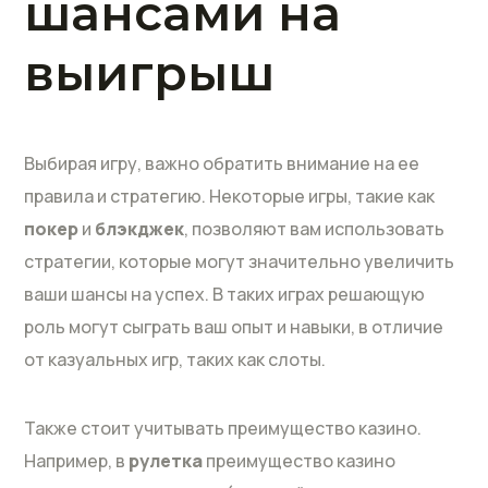
шансами на
выигрыш
Выбирая игру, важно обратить внимание на ее
правила и стратегию. Некоторые игры, такие как
покер
и
блэкджек
, позволяют вам использовать
стратегии, которые могут значительно увеличить
ваши шансы на успех. В таких играх решающую
роль могут сыграть ваш опыт и навыки, в отличие
от казуальных игр, таких как слоты.
Также стоит учитывать преимущество казино.
Например, в
рулетка
преимущество казино