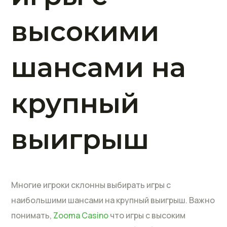
высокими
шансами на
крупный
выигрыш
Многие игроки склонны выбирать игры с
наибольшими шансами на крупный выигрыш. Важно
понимать,
Zooma Casino
что игры с высоким