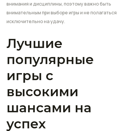
внимания и дисциплины, поэтому важно быть
внимательным при выборе игры и не полагаться
исключительно на удачу.
Лучшие
популярные
игры с
высокими
шансами на
успех