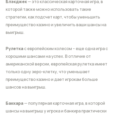
Блэкджек
— это классическая карточная игра, в
которой также можно использовать такие
стратегии, как подсчет карт, чтобы уменьшить
преимущество казино и увеличить ваши шансы на
выигрыш.
Рулетка
с европейским колесом – еще одна игра с
хорошими шансами на успех. В отличие от
американской версии, европейская рулетка имеет
только одну зеро-клетку, что уменьшает
преимущество казино и дает игрокам больше
шансов на выигрыш.
Баккара
— популярная карточная игра, в которой
шансы на выигрыш у игрока и банкира практически